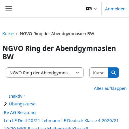
Zum Hauptinhalt
Anmelden
Website-Übersicht
Kurse
NGVO Ring der Abendgymnasien BW
NGVO Ring der Abendgymnasien
BW
Kurse suc
Kursbereiche
Kurse s
Alles aufklappen
Inaktiv 1
Übungskurse
Be AG Beratung
Leh LF De 4 20/21 Lehmann LF Deutsch Klasse 4 2020/21
19/20 MK3 Basisfach Mathematik Klasse 3