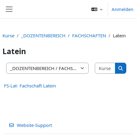
Zum Hauptinhalt
Anmelden
Website-Übersicht
Kurse
_DOZENTENBEREICH
FACHSCHAFTEN
Latein
Latein
Kurse suc
Kursbereiche
Kurse s
FS-Lat- Fachschaft Latein
Website-Support